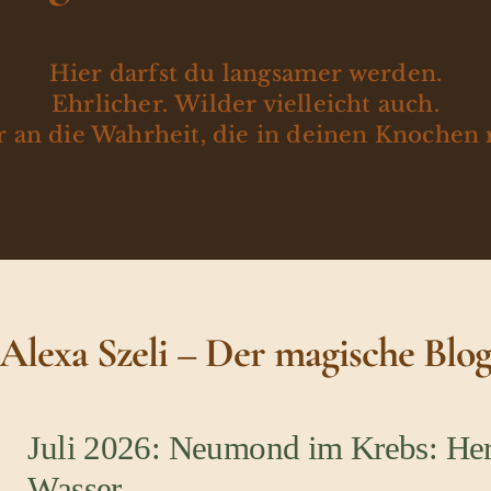
Hier darfst du langsamer werden.
Ehrlicher. Wilder vielleicht auch.
 an die Wahrheit, die in deinen Knochen 
Alexa Szeli – Der magische Blo
Juli 2026: Neumond im Krebs: Her
Wasser