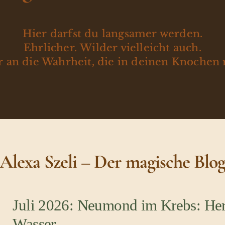
Hier darfst du langsamer werden.
Ehrlicher. Wilder vielleicht auch.
 an die Wahrheit, die in deinen Knochen 
Alexa Szeli – Der magische Blo
Juli 2026: Neumond im Krebs: Her
Wasser