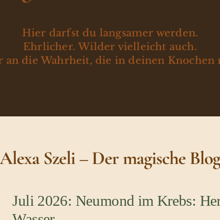
Hier darfst du langsamer werden.
Ehrlicher. Wilder vielleicht auch.
 an die Wahrheit, die in deinen Knochen 
Alexa Szeli – Der magische Blo
Juli 2026: Neumond im Krebs: Her
Wasser