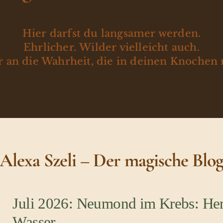
Hier darfst du langsamer werden.
Ehrlicher. Wilder vielleicht auch.
 an die Wahrheit, die in deinen Knochen 
Alexa Szeli – Der magische Blo
Juli 2026: Neumond im Krebs: Her
Wasser