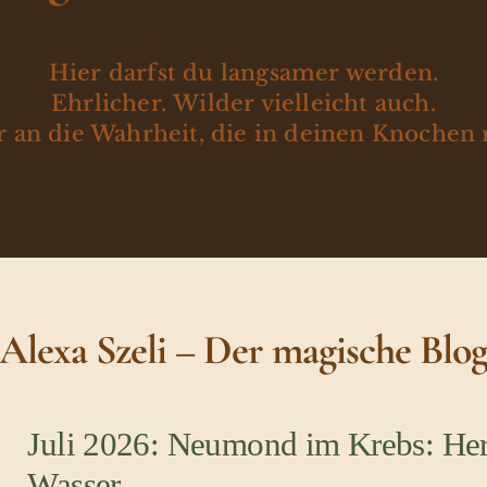
Hier darfst du langsamer werden.
Ehrlicher. Wilder vielleicht auch.
 an die Wahrheit, die in deinen Knochen 
Alexa Szeli – Der magische Blo
Juli 2026: Neumond im Krebs: Her
Wasser