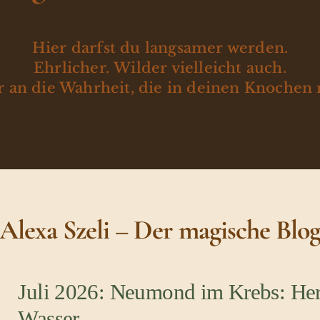
Hier darfst du langsamer werden.
Ehrlicher. Wilder vielleicht auch.
 an die Wahrheit, die in deinen Knochen 
Alexa Szeli – Der magische Blo
Juli 2026: Neumond im Krebs: Her
Wasser