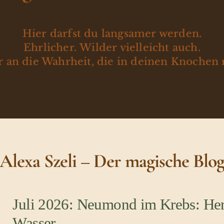
Hier darfst du langsamer werden.
Ehrlicher. Wilder vielleicht auch.
 an die Wahrheit, die in deinen Knochen 
Alexa Szeli – Der magische Blo
Juli 2026: Neumond im Krebs: Her
Wasser