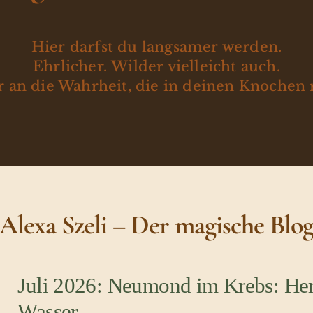
Hier darfst du langsamer werden.
Ehrlicher. Wilder vielleicht auch.
 an die Wahrheit, die in deinen Knochen 
Alexa Szeli – Der magische Blo
Juli 2026: Neumond im Krebs: Her
Wasser