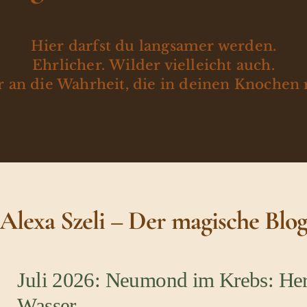
Hier darfst du langsamer werden.
Ehrlicher. Wilder vielleicht auch.
 an die Wahrheit, die in deinen Knochen 
Alexa Szeli – Der magische Blo
Juli 2026: Neumond im Krebs: Her
Wasser