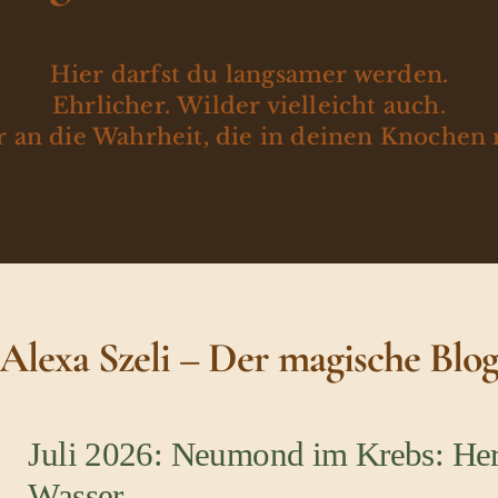
Hier darfst du langsamer werden.
Ehrlicher. Wilder vielleicht auch.
 an die Wahrheit, die in deinen Knochen 
Alexa Szeli – Der magische Blo
Juli 2026: Neumond im Krebs: Her
Wasser