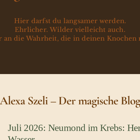
Hier darfst du langsamer werden.
Ehrlicher. Wilder vielleicht auch.
 an die Wahrheit, die in deinen Knochen 
Alexa Szeli – Der magische Blo
Juli 2026: Neumond im Krebs: Her
Wasser