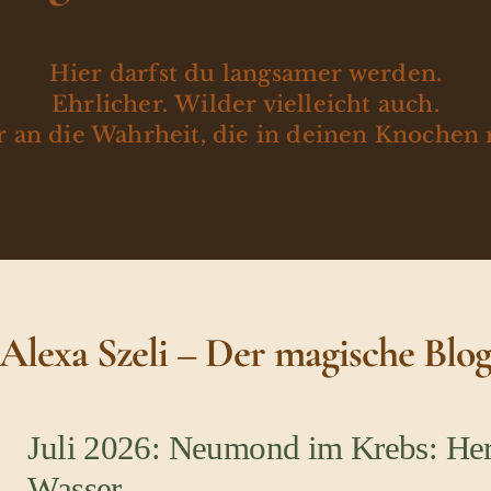
Hier darfst du langsamer werden.
Ehrlicher. Wilder vielleicht auch.
 an die Wahrheit, die in deinen Knochen 
Alexa Szeli – Der magische Blo
Juli 2026: Neumond im Krebs: Her
Wasser