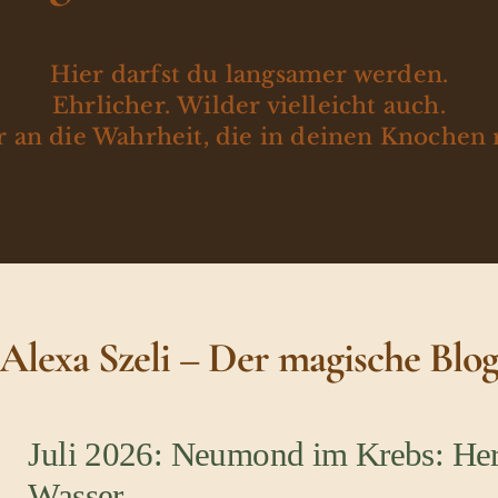
Hier darfst du langsamer werden.
Ehrlicher. Wilder vielleicht auch.
 an die Wahrheit, die in deinen Knochen 
Alexa Szeli – Der magische Blo
Juli 2026: Neumond im Krebs: Her
Wasser