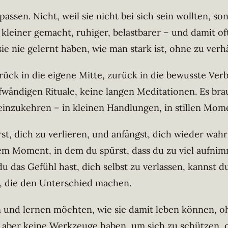
passen. Nicht, weil sie nicht bei sich sein wollten, so
kleiner gemacht, ruhiger, belastbarer – und damit oft
ie nie gelernt haben, wie man stark ist, ohne zu verh
ück in die eigene Mitte, zurück in die bewusste Verb
wändigen Rituale, keine langen Meditationen. Es brau
h einzukehren – in kleinen Handlungen, in stillen Mo
rst, dich zu verlieren, und anfängst, dich wieder w
m Moment, in dem du spürst, dass du zu viel aufnim
 das Gefühl hast, dich selbst zu verlassen, kannst d
, die den Unterschied machen.
len und lernen möchten, wie sie damit leben können, oh
, aber keine Werkzeuge haben, um sich zu schützen, oh