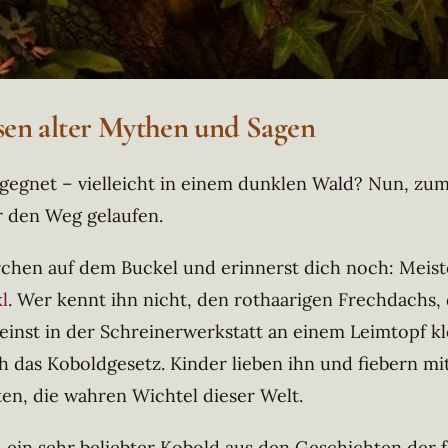
sen alter Mythen und Sagen
gegnet – vielleicht in einem dunklen Wald? Nun, zum
r den Weg gelaufen.
rchen auf dem Buckel und erinnerst dich noch: Meiste
l
. Wer kennt ihn nicht, den rothaarigen Frechdachs, de
b einst in der Schreinerwerkstatt an einem Leimtopf k
ich das Koboldgesetz. Kinder lieben ihn und fiebern m
ten, die wahren Wichtel dieser Welt.
, ein sehr beliebter Kobold aus den Geschichten der 