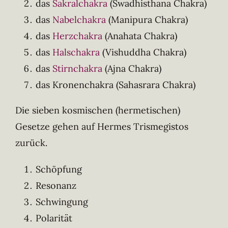
das
Sakralchakra
(Swadhisthana Chakra)
das
Nabelchakra
(Manipura Chakra)
das
Herzchakra
(Anahata Chakra)
das
Halschakra
(Vishuddha Chakra)
das
Stirnchakra
(Ajna Chakra)
das Kronenchakra (Sahasrara Chakra)
Die sieben kosmischen (hermetischen)
Gesetze gehen auf Hermes Trismegistos
zurück.
Schöpfung
Resonanz
Schwingung
Polarität