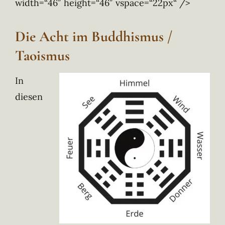
width=“46″ height=“46″ vspace=“22px“ />
Die Acht im Buddhismus /
Taoismus
In
diesen