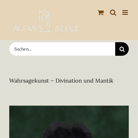
Zum
Inhalt
springen
Suche
nach:
Wahrsagekunst – Divination und Mantik