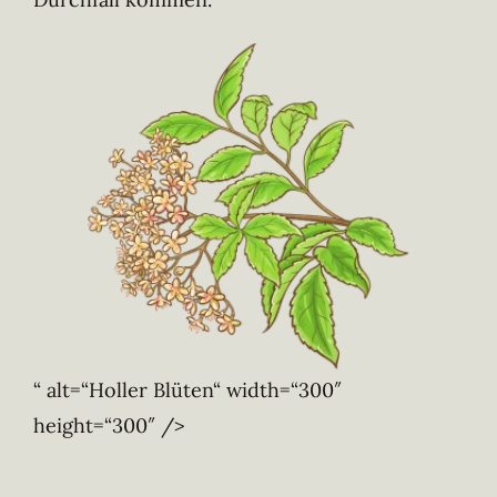
“ alt=“Holler Blüten“ width=“300″
height=“300″ />