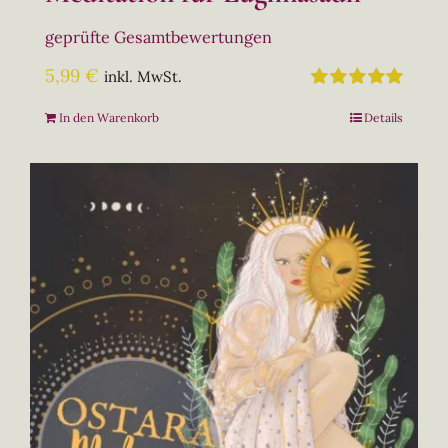
geprüfte Gesamtbewertungen
5,99
€
inkl. MwSt.
Bewertet
In den Warenkorb
Details
mit
5.00
von
5