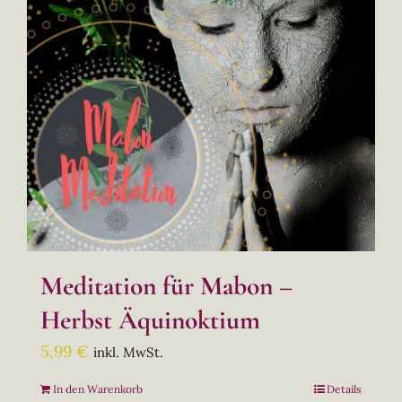
Meditation für Mabon –
Herbst Äquinoktium
5,99
€
inkl. MwSt.
In den Warenkorb
Details