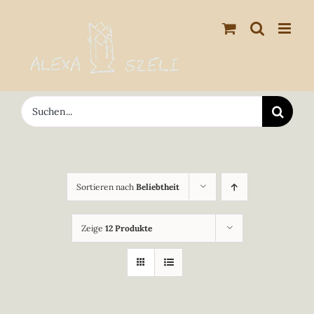
Zum
Inhalt
springen
Suche
nach:
Sortieren nach
Beliebtheit
Zeige
12 Produkte