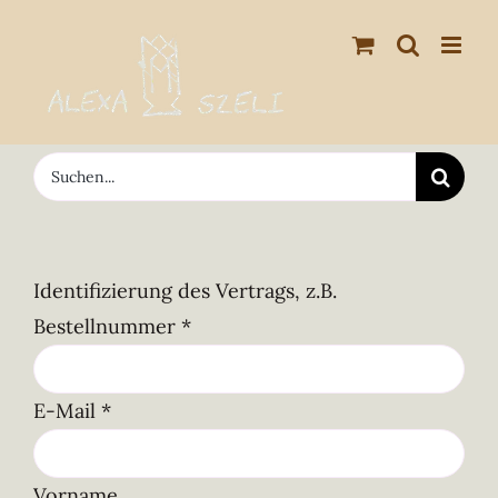
Zum
Inhalt
springen
Suche
nach:
Identifizierung des Vertrags, z.B.
Bestellnummer
*
E-Mail
*
E-
Vorname