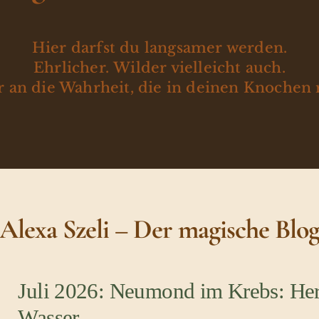
Hier darfst du langsamer werden.
Ehrlicher. Wilder vielleicht auch.
 an die Wahrheit, die in deinen Knochen 
Alexa Szeli – Der magische Blo
Juli 2026: Neumond im Krebs: Her
Wasser