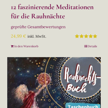
12 faszinierende Meditationen
für die Rauhnächte
geprüfte Gesamtbewertungen
24,99
€
inkl. MwSt.
Bewertet
In den Warenkorb
Details
mit
5.00
von
5